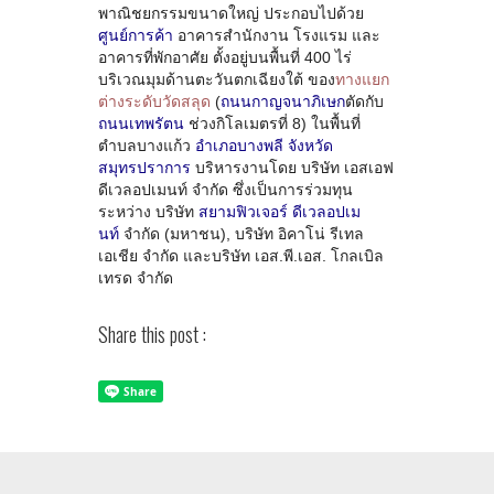
พาณิชยกรรมขนาดใหญ่ ประกอบไปด้วย
ศูนย์การค้า
อาคารสำนักงาน โรงแรม และ
อาคารที่พักอาศัย ตั้งอยู่บนพื้นที่ 400 ไร่
บริเวณมุมด้านตะวันตกเฉียงใต้ ของ
ทางแยก
ต่างระดับวัดสลุด
(
ถนนกาญจนาภิเษก
ตัดกับ
ถนนเทพรัตน
ช่วงกิโลเมตรที่ 8) ในพื้นที่
ตำบลบางแก้ว
อำเภอบางพลี
จังหวัด
สมุทรปราการ
บริหารงานโดย บริษัท เอสเอฟ
ดีเวลอปเมนท์ จำกัด ซึ่งเป็นการร่วมทุน
ระหว่าง บริษัท
สยามฟิวเจอร์ ดีเวลอปเม
นท์
จำกัด (มหาชน), บริษัท อิคาโน่ รีเทล
เอเชีย จำกัด และบริษัท เอส.พี.เอส. โกลเบิล
เทรด จำกัด
Share this post :