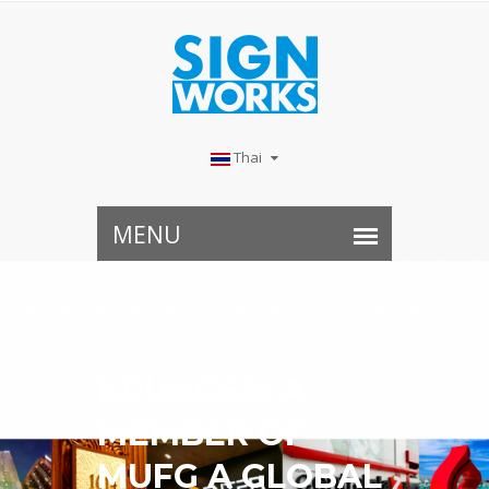
Thai
KRUNGSRI A
MEMBER OF
MUFG A GLOBAL