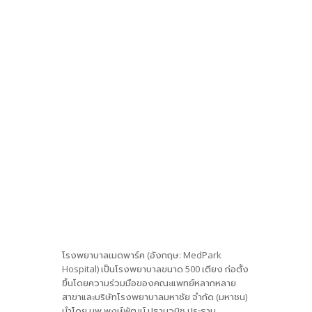
โรงพยาบาลเมดพาร์ค (อังกฤษ: MedPark
Hospital) เป็นโรงพยาบาลขนาด 500 เตียง ก่อตั้ง
ขึ้นโดยความร่วมมือของคณะแพทย์หลากหลาย
สาขาและบริษัทโรงพยาบาลมหาชัย จำกัด (มหาชน)
นำโดย นพ.พงษ์พัฒน์ ปธานวนิช ประธาน