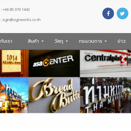
: +66 85 070 1442
 :
sign@signworks.co.th
วกับเรา
สินค้า
วัสดุ
กระบวนการ
ข่าว
TCHEN