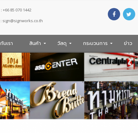
: +66 85 070 1442
 :
sign@signworks.co.th
วกับเรา
สินค้า
วัสดุ
กระบวนการ
ข่าว