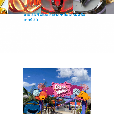
หน้าแรก /
สินค้า /
SIGN LETTER⠀ /
งาน 3D/ไฟเบอร์กลาส/หล่อโลหะ/พริ้น
เตอร์ 3D